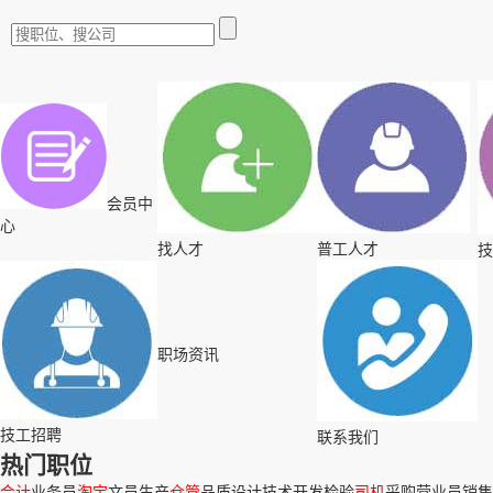
会员中
心
找人才
普工人才
技
职场资讯
技工招聘
联系我们
热门职位
会计
业务员
淘宝
文员
生产
仓管
品质
设计
技术
开发
检验
司机
采购
营业员
销售