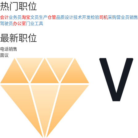
热门职位
会计
业务员
淘宝
文员
生产
仓管
品质
设计
技术
开发
检验
司机
采购
营业员
销售
驾驶员
办公室
门业
工具
最新职位
电话销售
面议