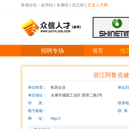
各地分站：
金华站
|
永康站
|
武义站
|
五金人才网
招聘专场
首页
找
浙江阿鲁克
单位性质：
私营企业
单位归
单位地址：
永康市城西工业区 西塔二路2号
传 真：
联系电
电子邮箱：
联 系
网 址：
http://