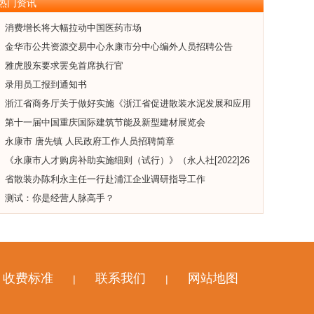
热门资讯
消费增长将大幅拉动中国医药市场
金华市公共资源交易中心永康市分中心编外人员招聘公告
雅虎股东要求罢免首席执行官
录用员工报到通知书
浙江省商务厅关于做好实施《浙江省促进散装水泥发展和应用
条例》有关行政处罚工作的通知
第十一届中国重庆国际建筑节能及新型建材展览会
永康市 唐先镇 人民政府工作人员招聘简章
《永康市人才购房补助实施细则（试行）》（永人社[2022]26
号)
省散装办陈利永主任一行赴浦江企业调研指导工作
测试：你是经营人脉高手？
收费标准
联系我们
网站地图
|
|