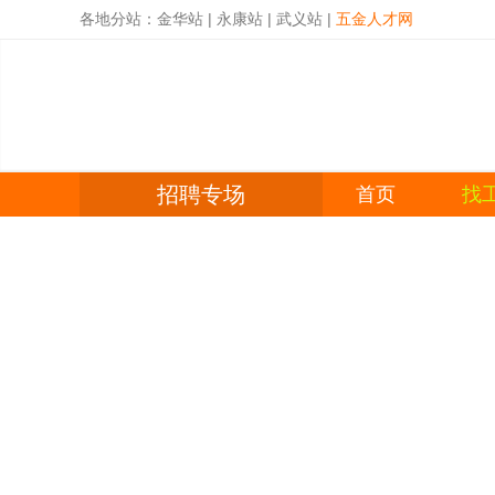
各地分站：
金华站
|
永康站
|
武义站
|
五金人才网
招聘专场
首页
找
关键词：
热门关键字：
会计
业务员
文员
生产
仓管
仓管
品质
设计
技术
开发
检验
司机
机
采购
营业员
销售
驾驶员
办公室
门
职位关键字：
性别要求：
发布时间：