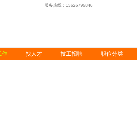
服务热线：13626795846
工作
找人才
技工招聘
职位分类
隐藏
品质
设计
技术
开发
检验
业务员
文员
生产
仓管
品质
采购
营业员
销售
驾驶员
办公室
门业
工具
业务员
文员
生
业
工具
职位类别：
学
工作类型：
工
工作地点：
公司