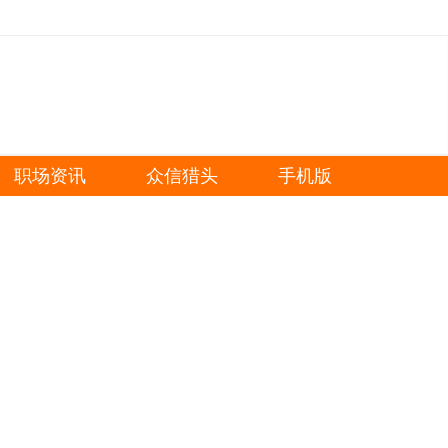
职场资讯
众信猎头
手机版
更多搜索条件
快速搜索
设计
技术
开发
检验
业务员
文员
生产
产
仓管
品质
设计
技术
开发
检验
司
历要求：
作经验：
关键字：