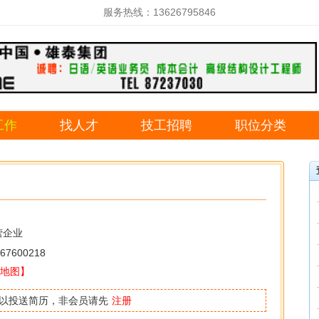
服务热线：13626795846
工作
找人才
技工招聘
职位分类
营企业
67600218
地图】
以投送简历，非会员请先
注册