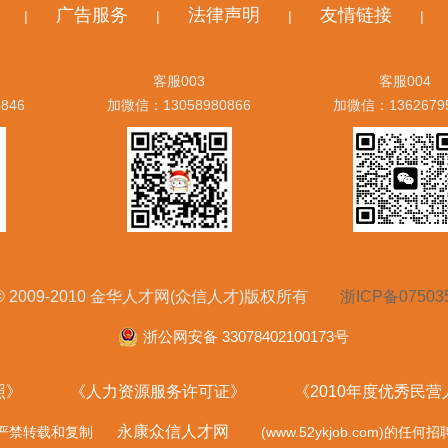
广告服务
法律声明
友情链接
|
|
|
|
客服003
客服004
846
加微信：13058980866
加微信：1362679
ht © 2009-2010 金华人才网(众信人才)版权所有
浙ICP备07503
浙公网安备 33078402100173号
照》
《人力资源服务许可证》
《2010年度优秀民
永康众信人才网
严禁转载和复制
(www.52ykjob.com)