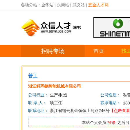
各地分站：
金华站
|
永康站
|
武义站
|
五金人才网
招聘专场
首页
找
普工
浙江科玛德智能机械有限公司
公司行业：
生产/制造
公司性质：
私
联 系 人：
项主任
联系电话：
180
联系地址：
浙江省缙云县壶镇镇山河路246号
【点击查看
本站个人会员
登录
之后可