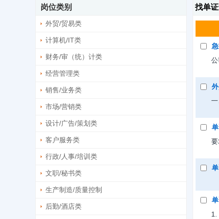
岗位类别
找单证
外贸/贸易类
计算机/IT类
急
财务/审（统）计类
公
经营管理类
外
销售/业务类
一
市场/营销类
设计/广告/策划类
单
客户服务类
要
行政/人事/培训类
单
文职/秘书类
生产制造/质量控制
单
后勤/酒店类
1