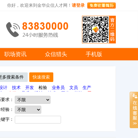
你好，欢迎来到金华众信人才网！
请登录
职场资讯
众信猎头
手机版
更多搜索条件
快速搜索
设计
技术
开发
检验
业务员
文员
生产
产
仓管
品质
设计
技术
开发
检验
司
历要求：
作经验：
关键字：