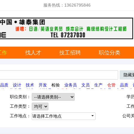
服务热线：13626795846
工作
找人才
技工招聘
职位分类
隐藏
品质
设计
技术
开发
检验
业务员
文员
生产
仓管
品质
采购
营业员
销售
驾驶员
办公室
门业
工具
业务员
文员
生
业
工具
职位类别：
学
工作类型：
工
工作地点：
公司