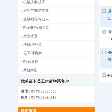
机械技术/技工
房地产/建筑专业
外
1
金融/经济专业人
电子商务/淘宝类
外
文教体卫
1
法律/法务类
外
化工/环境类
可
电子/通信
其他类别
全
找单证专员工作请联系客户
电话：0579-83830000
传真：0579-89025713
最新资讯