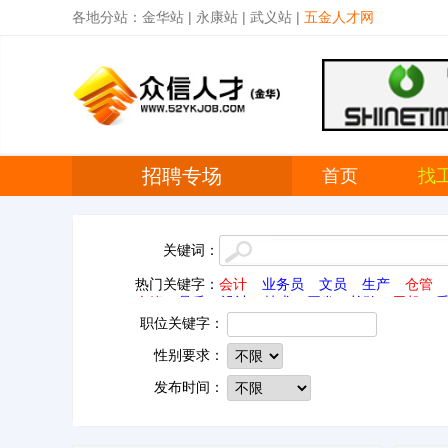
各地分站：
金华站
|
永康站
|
武义站
|
五金人才网
招聘专场
首页
找
关键词：
热门关键字：
会计
业务员
文员
生产
仓管
仓管
品质
设计
技术
开发
检验
司机
机
采购
营业员
销售
驾驶员
办公室
门
职位关键字：
性别要求：
发布时间：