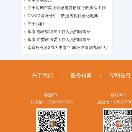
关于对城市禁止现场搅拌砂浆行政执法工作
开展专项执法检查的通知
CNNIC调研分析：数据透视社会化电商
关于我们
永康 邮政管理局工作人员招聘简章
永康 市委政法委工作人员招聘简章
南京猝死者2成为中青年 职场弥漫朝九晚“无”
关于我们
服务指南
帮助信息
|
|
客服001
客服002
加微信：15267939030
加微信：13626795