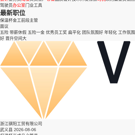
驾驶员
办公室
门业
工具
最新职位
保温杯金工前段主管
面议
五险
带薪休假
五险一金
优秀员工奖
扁平化
团队氛围好
年轻化
工作氛围
好
晋升空间大
浙江骐阳工贸有限公司
武义县 2026-08-06