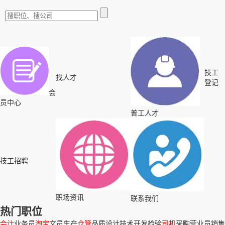
技工
找人才
登记
会
员中心
普工人才
技工招聘
职场资讯
联系我们
热门职位
会计
业务员
淘宝
文员
生产
仓管
品质
设计
技术
开发
检验
司机
采购
营业员
销售