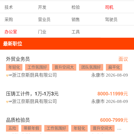
技术
开发
检验
司机
采购
营业员
销售
驾驶员
办公室
门业
工具
最新职位
外贸业务员
面议
年轻化
工作氛围好
晋升空间大
团队氛围好
扁平化
五
浙江奈斯厨具有限公司
永康市 2026-08-09
压铸工计件，1万-1万3元
8000-11999元
浙江奈斯厨具有限公司
永康市 2026-08-09
品质检验员
6000-7999元
五险
带薪年假
工作氛围好
年轻化
晋升空间大
年终奖